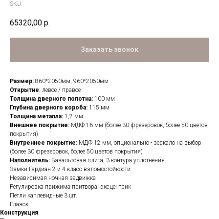
SKU:
65320,00
р.
Заказать звонок
Размер:
860*2050мм, 960*2050мм
Открытие
: левое / правое
Толщина дверного полотна:
100 мм
Глубина дверного короба:
115 мм
Толщина металла:
1,2 мм
Внешнее покрытие:
МДФ 16 мм (более 30 фрезеровок, более 50 цветов
покрытия)
Внутреннее покрытие:
МДФ 12 мм, опционально - зеркало на выбор
(более 30 фрезеровок, более 50 цветов покрытия)
Наполнитель:
Базальтовая плита, 3 контура уплотнения
Замки Гардиан 2 и 4 класс взломостойкости
Независимая ночная задвижка
Регулировка прижима притвора: эксцентрик
Петли каплевидные 3 шт.
Глазок
Конструкция