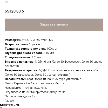
SKU:
65320,00
р.
Заказать звонок
Размер:
860*2050мм, 960*2050мм
Открытие
: левое / правое
Толщина дверного полотна:
100 мм
Глубина дверного короба:
115 мм
Толщина металла:
1,2 мм
Внешнее покрытие:
МДФ 16 мм (более 30 фрезеровок, более 50 цветов
покрытия)
Внутреннее покрытие:
МДФ 12 мм, опционально - зеркало на выбор
(более 30 фрезеровок, более 50 цветов покрытия)
Наполнитель:
Базальтовая плита, 3 контура уплотнения
Замки Гардиан 2 и 4 класс взломостойкости
Независимая ночная задвижка
Регулировка прижима притвора: эксцентрик
Петли каплевидные 3 шт.
Глазок
Конструкция